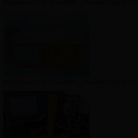
精密线材be365官网_365bet新网址_365bet体育在线滚球 机CT-
精密线材be365官网_365bet新网址_365bet体育在线滚球 机CT-