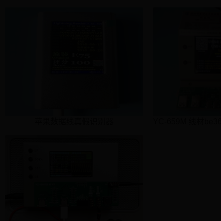
苹果数据线真假识别器
YC-659M 线材be