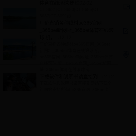
体育在线滚球 原理
02-02
CT-8681|CT-8683|CT-8685|CT-
8687|CT-8691线...
厂价直销各种线材be365官网
_365bet新网址_365bet体育在线滚
球 机，...
12-12
厂价直销各种线材be365官网_365bet
新网址_365bet体育在线滚球 机，
be365官网_365bet新网址_365bet体育
在线滚球 板，be365官网_365bet新网
址_365bet体育在线滚球 架
下载软件和说明书请直接到...
12-12
下载软件和说明书请直接到网站下载全
新网站支持所有be365官网_365bet新
网址_365bet体育在线滚球 软件和说明
书下载，如果您需要...
公司网站建立
12-12
深圳市益测电子科技有限公司公司网站
正式建立