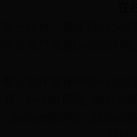
在
专业线材、连接器be365官
决方案厂家及be365官网_
专业制作各种精密be365官
具、be365官网_365be
_365bet新网址_365b
网址_