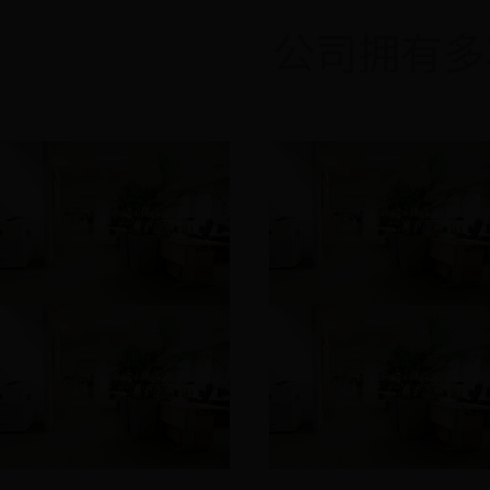
公司拥有多