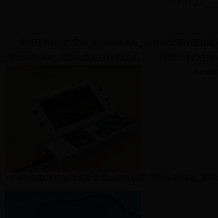
苹果线材be365官网_365bet新网址_365bet体育在线滚球
_365bet新网址_365bet体育在线滚球 机
精密四线式线材be3
be36
YC-680M数据线故障诊断综合be365官网_365bet新网址_36